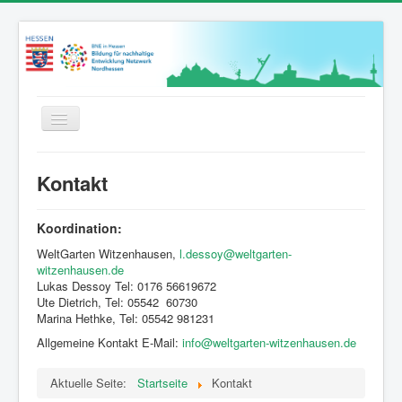
Toggle
Navigation
Startseite
Kontakt
News
Wer wir sind
Koordination:
WeltGarten Witzenhausen,
l.dessoy@weltgarten-
Bildungsangebote
witzenhausen.de
Netzwerkpartner*innen
Lukas Dessoy Tel: 0176 56619672
Ute Dietrich, Tel: 05542 60730
Hessenweit vernetzt
Marina Hethke, Tel: 05542 981231
Allgemeine Kontakt E-Mail:
info@weltgarten-witzenhausen.de
Bildung für Nachhaltige Entwicklung
BNE-Zertifizierung
Aktuelle Seite:
Startseite
Kontakt