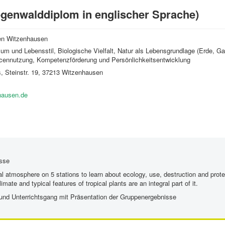
Regenwalddiplom in englischer Sprache)
en Witzenhausen
um und Lebensstil, Biologische Vielfalt, Natur als Lebensgrundlage (Erde, G
cennutzung, Kompetenzförderung und Persönlichkeitsentwicklung
 Steinstr. 19, 37213 Witzenhausen
nhausen.de
asse
l atmosphere on 5 stations to learn about ecology, use, destruction and protec
imate and typical features of tropical plants are an integral part of it.
und Unterrichtsgang mit Präsentation der Gruppenergebnisse