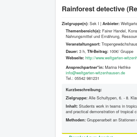
Rainforest detective (
Zielgruppe(n):
Sek I |
Anbieter:
Weltgart
Themenbereich(e):
Fairer Handel, Kons
Nahrungsmittel und Ernährung, Ressour
Veranstaltungsort:
Tropengewächshaus,
Dauer:
3 h,
TN-Beitrag:
100€/ Gruppe
Webseite:
http://www.weltgarten-witze
Ansprechpartner*in:
Marina Hethke
info@weltgarten-witzenhausen.de
Tel.: 05542 981231
Kurzbeschreibung:
Zielgruppe:
Alle Schultypen, 6. - 8. Kl
Inhalt:
Students work in teams in tropica
and practical demonstration of tropical cl
Methoden:
Gruppenarbeit an Stationen 